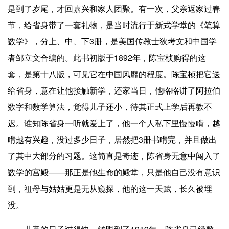
是到了岁尾，才回嘉兴和家人团聚。有一次，父亲返家过春
节，给省身带了一套礼物，是当时流行于新式学堂的《笔算
数学》，分上、中、下3册，是美国传教士狄考文和中国学
者邹立文合编的。此书初版于1892年，陈宝桢购得的这
套，是第十八版，可见它在中国风靡的程度。陈宝桢把它送
给省身，意在让他接触新学，还家当日，他略略讲了阿拉伯
数字和数学算法，觉得儿子还小，待其正式上学后再教不
迟。谁知陈省身一听就爱上了，他一个人私下里慢慢啃，越
啃越有兴趣，没过多少日子，居然把3册书啃完，并且做出
了其中大部分的习题。这简直是奇迹，陈省身无意中闯入了
数学的宫殿——那正是他生命的殿堂，只是他自己没有意识
到，祖母与姑姑更是无从窥探，他的这一天赋，长久被埋
没。