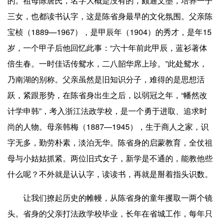
的。祖母陈唐氏，名字大概是没有的，颇通文墨，培养一子
三女，也都读书认字，这是陈省身最早的文化氛围。父亲陈
宝桢（1889—1967），是甲辰年（1904）的秀才，是年15
岁，一个甲子后他回忆此事：“六十年前此甲辰，蓝衫著体
倍生春。一时佳话传鸳水，二八韶华席上珍。”此处鸳水，
乃南湖的别称。父亲虽然是旧知识分子，难得的是思想活
跃，紧跟形势，在陈省身出生之后，以弱冠之年，“幡然改
计学申韩”，考入浙江法政学校，是一个勇于进取、追求时
尚的人物。母亲韩梅（1887—1945），生于商人之家，识
字无多，勤劳朴素，淡泊无华。陈省身的启蒙教育，全仗祖
母与小姑姑抓紧。两位旧式女子，新学是不通的，能教他些
什么呢？不外就是认认字，读读书，再就是掰着指头识数。
让我们撩起历史的帷幔，从陈省身的童年攫取一两个镜
头。省身的父亲打法政学校毕业，长年在省城工作，每年只