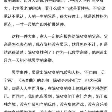
放的渴望。西方人爱说“性格即命运”，中国人也有“三岁看
大，七岁看老”的说法，看什么呢？当然是看性格。不管你
承认不承认，人的一生的际遇，很大程度上，就是以性格为
原点，一寸一尺地向四外扩展延伸。
这样一件大事，家人一定把它报告给陈省身的父亲。父
亲是怎么表态的，现存资料没有显示，姑且忽略不计，但是
结论很清楚：陈省身胜利了！作为一代数学宗师，他创造出
只念一天初小就罢学的豪举。
罢学事件，显露出陈省身的气质和人格。“不自由，毋
宁死”，《马赛曲》的名句，陈省身未必听过，但这份渴
望，却是人人生而具备，在陈省身的身上体现得更为强烈而
已。而同时，我们也应看到，陈省身闭于家门之内，陷于孤
独之境，没有年龄相当的玩伴，没有集体游戏，没有音乐美