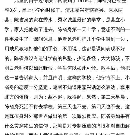
儿童的日子过得快，转眼到了1919年，陈省身已经整
整8岁，是上小学的时候了。清末嘉兴府辖嘉兴、秀水两
县，陈省身的家在秀水，秀水城里最好的学堂，是县立小
学，家人把他送了进去。陈省身第一天上学，意想不到的一
件事发生了：课间休息，他看见老师把几个学生叫到一边，
用戒尺狠狠打他们的手心。不用说，这都是课间表现不好
的。陈省身没有进过学前的私塾，少见多怪，大为惊骇，不
明白老师何以如此野蛮，学生何以如此可怜。散学后，他把
这一幕告诉家人，并且声明，这样的学校，他宁肯不上。小
省身的态度十分坚定，笔者不知道用嘉兴话怎么表达，套用
北方的俗语，则为：惹不起，躲得起。果然，第二天早晨，
陈省身死活不肯去学校。第三天也不去。第四天也不去。这
是陈省身对外部世界做出的第一次激烈反应。陈省身如果有
什么贯穿终生的信仰，那就是对专制压迫的痛恨和对自由解