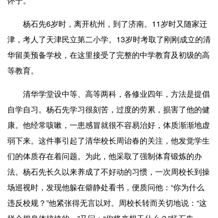
怀宁。
杨石先6岁时，离开杭州，到了济南。11岁时又随家迁
津，考人了天津民立第二小学。13岁时考取了刚刚成立的清
华留美预备学校，在这里接受了完整的中学教育及初级的高
等教育。
清华学堂设中等、高等两科，各修业四年，方法是提倡
自学自习。杨石先学习很刻苦，过度的劳累，损害了他的健
康。他经常咳嗽，一患感冒就很不容易治好，体质渐渐地虚
弱下来。这件事引起了清华校长周诒春的关注，他发觉学生
们的体质存在着问题。为此，他采取了强制体育锻炼的办
法。杨石先长久以来养成了不好动的习惯，一次周校长到操
场巡视时，发现他躲在僻静处看书，便质问他：“你为什么
违反校规？”他紧张得无言以对。周校长转而关切地说：“这