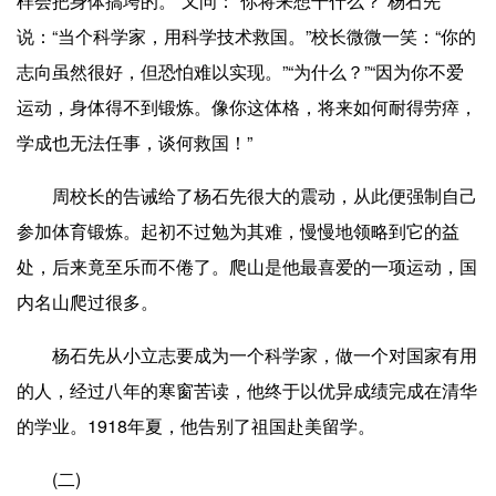
样会把身体搞垮的。”又问：“你将来想干什么？”杨石先
说：“当个科学家，用科学技术救国。”校长微微一笑：“你的
志向虽然很好，但恐怕难以实现。”“为什么？”“因为你不爱
运动，身体得不到锻炼。像你这体格，将来如何耐得劳瘁，
学成也无法任事，谈何救国！”
周校长的告诫给了杨石先很大的震动，从此便强制自己
参加体育锻炼。起初不过勉为其难，慢慢地领略到它的益
处，后来竟至乐而不倦了。爬山是他最喜爱的一项运动，国
内名山爬过很多。
杨石先从小立志要成为一个科学家，做一个对国家有用
的人，经过八年的寒窗苦读，他终于以优异成绩完成在清华
的学业。1918年夏，他告别了祖国赴美留学。
(二)