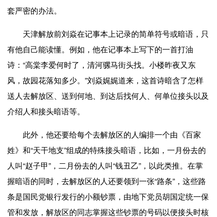
套严密的办法。
天津解放前刘焱在记事本上记录的简单符号或暗语，只
有他自己能读懂。例如，他在记事本上写下的一首打油
诗：“高棠李爱何时了，清河骡马街头找。小楼昨夜又东
风，故园花落知多少。”刘焱娓娓道来，这首诗暗含了怎样
送人去解放区、送到何地、到达后找何人、何单位接头以及
介绍人和接头暗语等。
此外，他还要给每个去解放区的人编排一个由《百家
姓》和“天干地支”组成的特殊接头暗语，比如，一月份去的
人叫“赵子甲”，二月份去的人叫“钱丑乙”，以此类推。在掌
握暗语的同时，去解放区的人还要领到一张“路条”，这些路
条是国民党银行发行的小额钞票，由地下党员胡国定统一保
管和发放，解放区的同志掌握这些钞票的号码以便接头时核