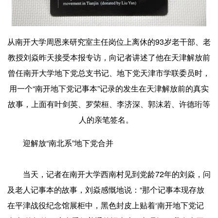
从南开大学周恩来研究室主任岗位上离休的93岁老干部、老
教授刘焱昨天接受本报专访，向记者讲述了他在天津解放前
曾任南开大学地下党总支书记、地下党天津市学联委员时，
用一个“南开地下党记事本”记录的发生在天津解放前的真实
故事，上面有叶剑英、罗荣桓、李济深、郭沫若、许德珩等
人的亲笔签名。
迎解放“南北系”地下党合并
当天，记者在南开大学西南村见到党龄72年的刘焱，问
及老人记事本的故事，刘焱感慨地说：“那个记事本现存放
在平津战役纪念馆展柜中，黑色封皮上贴着‘南开地下党记