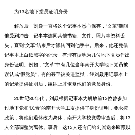
为13名地下党员证明身份
解放后，刘焱一直将这个记事本悉心保存，“文革”期间
他受到冲击，记事本连同其他书籍、文件、照片等资料丢
失，直到“文革”结束后才辗转回到他手中。后来，他还凭借
记事本上白纸黑字的记录，有理有据地为几位地下党员作出
身份证明。例如，“文革”中有几位当年南开大学地下党员被
误认成“假党员”，有的甚至被关进监狱，经刘焱用记事本上
的记录提供证明后，组织上才恢复他们的党员身份。
20世纪80年代，刘焱根据记事本为解放前13位曾参加
过地下党和“民青”的南开大学工友提供了身份证明，要求按
政策，将他们退休改为离休，南开大学校党委审查后，将13
人全部调整为离休。事后，这13人还专门给刘焱送来匾额以