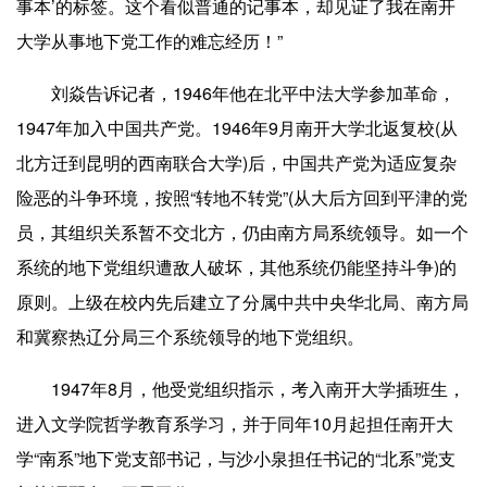
事本’的标签。这个看似普通的记事本，却见证了我在南开
大学从事地下党工作的难忘经历！”
刘焱告诉记者，1946年他在北平中法大学参加革命，
1947年加入中国共产党。1946年9月南开大学北返复校(从
北方迁到昆明的西南联合大学)后，中国共产党为适应复杂
险恶的斗争环境，按照“转地不转党”(从大后方回到平津的党
员，其组织关系暂不交北方，仍由南方局系统领导。如一个
系统的地下党组织遭敌人破坏，其他系统仍能坚持斗争)的
原则。上级在校内先后建立了分属中共中央华北局、南方局
和冀察热辽分局三个系统领导的地下党组织。
1947年8月，他受党组织指示，考入南开大学插班生，
进入文学院哲学教育系学习，并于同年10月起担任南开大
学“南系”地下党支部书记，与沙小泉担任书记的“北系”党支