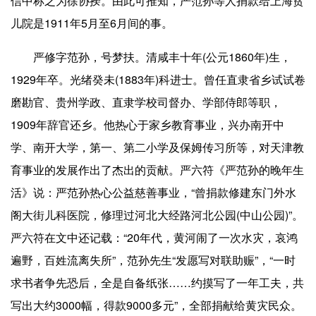
信中称之为徐协揆。由此可推知，严范孙等人捐款给上海贫
儿院是1911年5月至6月间的事。
严修字范孙，号梦扶。清咸丰十年(公元1860年)生，
1929年卒。光绪癸未(1883年)科进士。曾任直隶省乡试试卷
磨勘官、贵州学政、直隶学校司督办、学部侍郎等职，
1909年辞官还乡。他热心于家乡教育事业，兴办南开中
学、南开大学，第一、第二小学及保姆传习所等，对天津教
育事业的发展作出了杰出的贡献。严六符《严范孙的晚年生
活》说：严范孙热心公益慈善事业，“曾捐款修建东门外水
阁大街儿科医院，修理过河北大经路河北公园(中山公园)”。
严六符在文中还记载：“20年代，黄河闹了一次水灾，哀鸿
遍野，百姓流离失所”，范孙先生“发愿写对联助赈”，“一时
求书者争先恐后，全是自备纸张……约摸写了一年工夫，共
写出大约3000幅，得款9000多元”，全部捐献给黄灾民众。