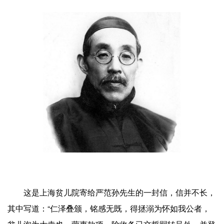
这是上海贫儿院寄给严范孙先生的一封信，信并不长，
其中写道：“仁泽叠颁，铭感无既，得拯溺为怀如我公者，