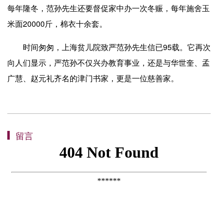
每年隆冬，范孙先生还要督促家中办一次冬赈，每年施舍玉
米面20000斤，棉衣十余套。
时间匆匆，上海贫儿院致严范孙先生信已95载。它再次
向人们显示，严范孙不仅兴办教育事业，还是与华世奎、孟
广慧、赵元礼齐名的津门书家，更是一位慈善家。
留言