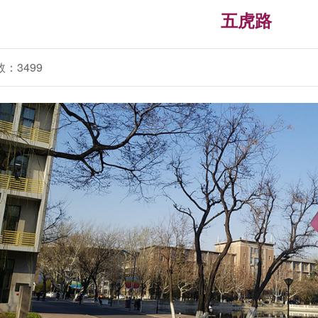
五虎路
数：
3499