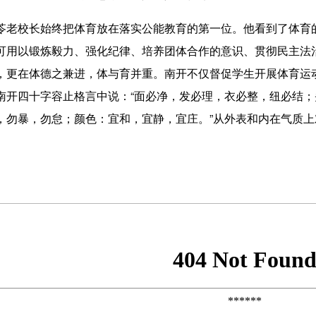
苓老校长始终把体育放在落实公能教育的第一位。他看到了体育
可用以锻炼毅力、强化纪律、培养团体合作的意识、贯彻民主法
，更在体德之兼进，体与育并重。南开不仅督促学生开展体育运
南开四十字容止格言中说：“面必净，发必理，衣必整，纽必结
，勿暴，勿怠；颜色：宜和，宜静，宜庄。”从外表和内在气质